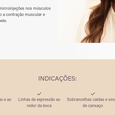
 microinjeções nos músculos
o a contração muscular e
ele.
INDICAÇÕES:
as e ao
Linhas de expressão ao
Sobrancelhas caídas e sin
redor da boca
de cansaço