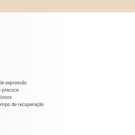
 de expressão
o precoce
niosos
empo de recuperação